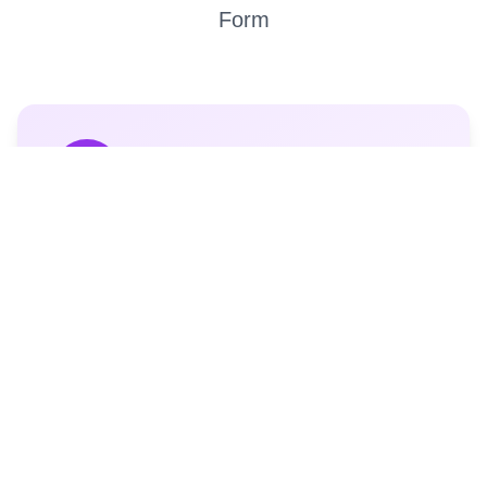
Form
Unsere Gruppen
Entdecken Sie unsere vielfältigen Tanzgruppen
und werden Sie Teil der Familie